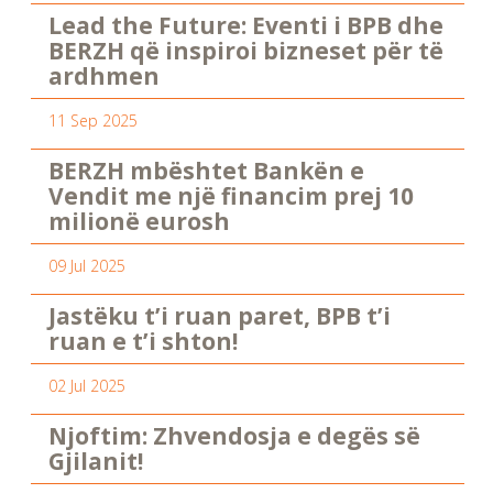
Lead the Future: Eventi i BPB dhe
BERZH që inspiroi bizneset për të
ardhmen
11 Sep 2025
BERZH mbështet Bankën e
Vendit me një financim prej 10
milionë eurosh
09 Jul 2025
Jastëku t’i ruan paret, BPB t’i
ruan e t’i shton!
02 Jul 2025
Njoftim: Zhvendosja e degës së
Gjilanit!