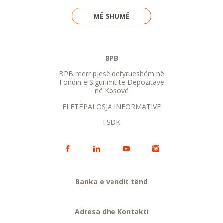
MË SHUMË
BPB
BPB merr pjesë detyrueshëm në
Fondin e Sigurimit të Depozitave
në Kosovë
FLETËPALOSJA INFORMATIVE
FSDK
Banka e vendit tënd
Adresa dhe Kontakti