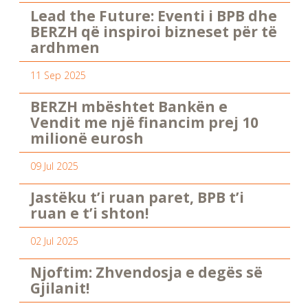
Lead the Future: Eventi i BPB dhe
BERZH që inspiroi bizneset për të
ardhmen
11 Sep 2025
BERZH mbështet Bankën e
Vendit me një financim prej 10
milionë eurosh
09 Jul 2025
Jastëku t’i ruan paret, BPB t’i
ruan e t’i shton!
02 Jul 2025
Njoftim: Zhvendosja e degës së
Gjilanit!