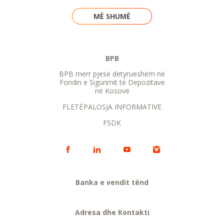
MË SHUMË
BPB
BPB merr pjesë detyrueshëm në
Fondin e Sigurimit të Depozitave
në Kosovë
FLETËPALOSJA INFORMATIVE
FSDK
Banka e vendit tënd
Adresa dhe Kontakti