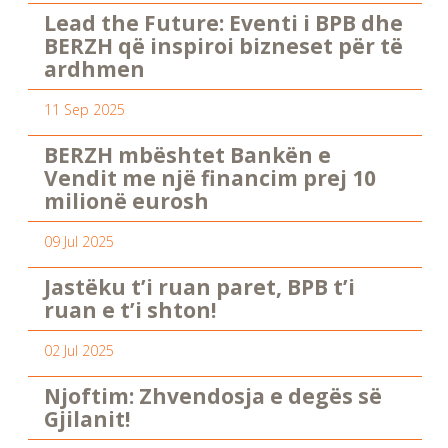
Lead the Future: Eventi i BPB dhe
BERZH që inspiroi bizneset për të
ardhmen
11 Sep 2025
BERZH mbështet Bankën e
Vendit me një financim prej 10
milionë eurosh
09 Jul 2025
Jastëku t’i ruan paret, BPB t’i
ruan e t’i shton!
02 Jul 2025
Njoftim: Zhvendosja e degës së
Gjilanit!