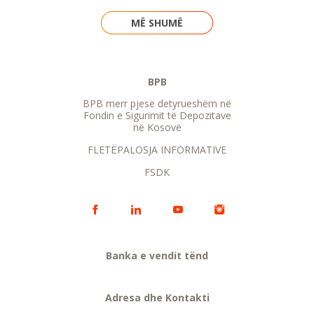
MË SHUMË
BPB
BPB merr pjesë detyrueshëm në
Fondin e Sigurimit të Depozitave
në Kosovë
FLETËPALOSJA INFORMATIVE
FSDK
Banka e vendit tënd
Adresa dhe Kontakti