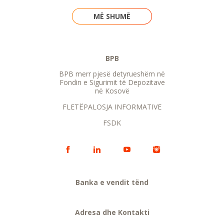
MË SHUMË
BPB
BPB merr pjesë detyrueshëm në
Fondin e Sigurimit të Depozitave
në Kosovë
FLETËPALOSJA INFORMATIVE
FSDK
Banka e vendit tënd
Adresa dhe Kontakti