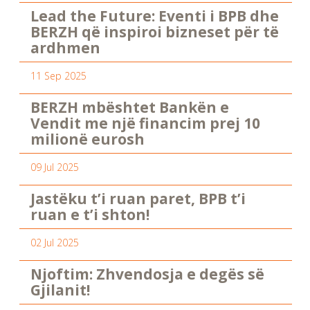
Lead the Future: Eventi i BPB dhe
BERZH që inspiroi bizneset për të
ardhmen
11 Sep 2025
BERZH mbështet Bankën e
Vendit me një financim prej 10
milionë eurosh
09 Jul 2025
Jastëku t’i ruan paret, BPB t’i
ruan e t’i shton!
02 Jul 2025
Njoftim: Zhvendosja e degës së
Gjilanit!