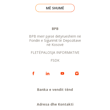
MË SHUMË
BPB
BPB merr pjesë detyrueshëm në
Fondin e Sigurimit të Depozitave
në Kosovë
FLETËPALOSJA INFORMATIVE
FSDK
Banka e vendit tënd
Adresa dhe Kontakti