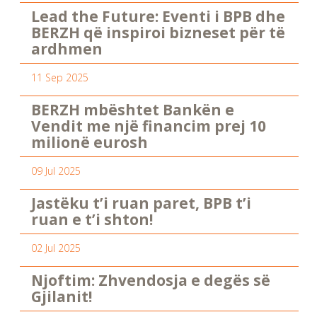
Lead the Future: Eventi i BPB dhe
BERZH që inspiroi bizneset për të
ardhmen
11 Sep 2025
BERZH mbështet Bankën e
Vendit me një financim prej 10
milionë eurosh
09 Jul 2025
Jastëku t’i ruan paret, BPB t’i
ruan e t’i shton!
02 Jul 2025
Njoftim: Zhvendosja e degës së
Gjilanit!