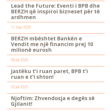
Lead the Future: Eventi i BPB dhe
BERZH që inspiroi bizneset për të
ardhmen
11 Sep 2025
BERZH mbështet Bankën e
Vendit me një financim prej 10
milionë eurosh
09 Jul 2025
Jastëku t’i ruan paret, BPB t’i
ruan e t’i shton!
02 Jul 2025
Njoftim: Zhvendosja e degës së
Gjilanit!