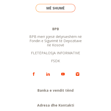
MË SHUMË
BPB
BPB merr pjesë detyrueshëm në
Fondin e Sigurimit të Depozitave
në Kosovë
FLETËPALOSJA INFORMATIVE
FSDK
Banka e vendit tënd
Adresa dhe Kontakti