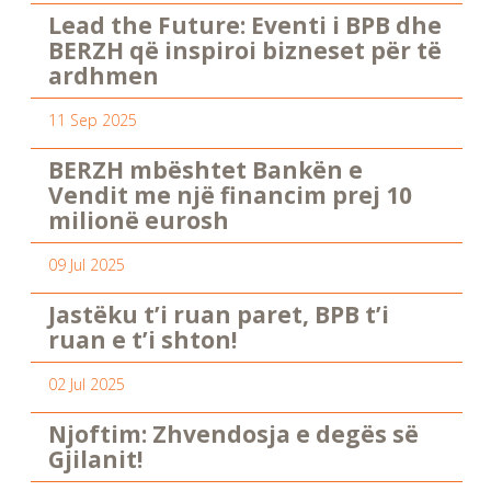
Lead the Future: Eventi i BPB dhe
BERZH që inspiroi bizneset për të
ardhmen
11 Sep 2025
BERZH mbështet Bankën e
Vendit me një financim prej 10
milionë eurosh
09 Jul 2025
Jastëku t’i ruan paret, BPB t’i
ruan e t’i shton!
02 Jul 2025
Njoftim: Zhvendosja e degës së
Gjilanit!