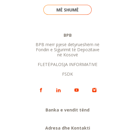
MË SHUMË
BPB
BPB merr pjesë detyrueshëm në
Fondin e Sigurimit të Depozitave
në Kosovë
FLETËPALOSJA INFORMATIVE
FSDK
Banka e vendit tënd
Adresa dhe Kontakti