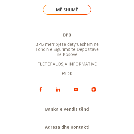
MË SHUMË
BPB
BPB merr pjesë detyrueshëm në
Fondin e Sigurimit të Depozitave
në Kosovë
FLETËPALOSJA INFORMATIVE
FSDK
Banka e vendit tënd
Adresa dhe Kontakti