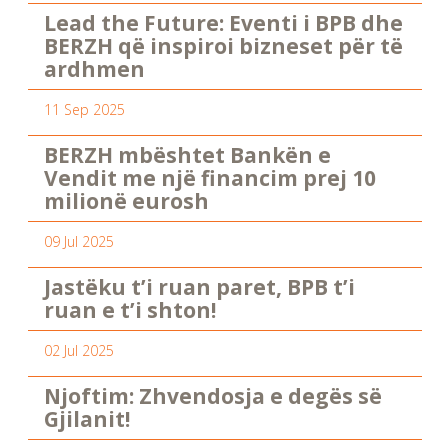
Lead the Future: Eventi i BPB dhe
BERZH që inspiroi bizneset për të
ardhmen
11 Sep 2025
BERZH mbështet Bankën e
Vendit me një financim prej 10
milionë eurosh
09 Jul 2025
Jastëku t’i ruan paret, BPB t’i
ruan e t’i shton!
02 Jul 2025
Njoftim: Zhvendosja e degës së
Gjilanit!