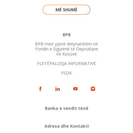
MË SHUMË
BPB
BPB merr pjesë detyrueshëm në
Fondin e Sigurimit të Depozitave
në Kosovë
FLETËPALOSJA INFORMATIVE
FSDK
Banka e vendit tënd
Adresa dhe Kontakti