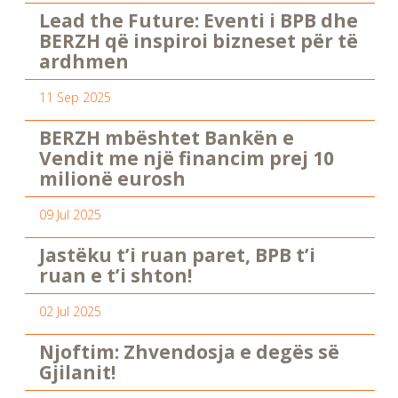
Lead the Future: Eventi i BPB dhe
BERZH që inspiroi bizneset për të
ardhmen
11 Sep 2025
BERZH mbështet Bankën e
Vendit me një financim prej 10
milionë eurosh
09 Jul 2025
Jastëku t’i ruan paret, BPB t’i
ruan e t’i shton!
02 Jul 2025
Njoftim: Zhvendosja e degës së
Gjilanit!