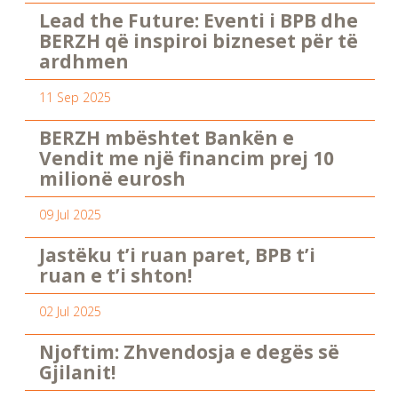
Lead the Future: Eventi i BPB dhe
BERZH që inspiroi bizneset për të
ardhmen
11 Sep 2025
BERZH mbështet Bankën e
Vendit me një financim prej 10
milionë eurosh
09 Jul 2025
Jastëku t’i ruan paret, BPB t’i
ruan e t’i shton!
02 Jul 2025
Njoftim: Zhvendosja e degës së
Gjilanit!