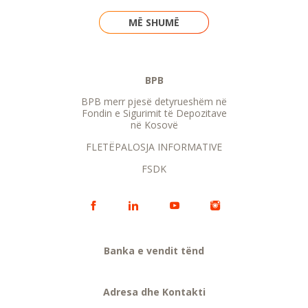
MË SHUMË
BPB
BPB merr pjesë detyrueshëm në
Fondin e Sigurimit të Depozitave
në Kosovë
FLETËPALOSJA INFORMATIVE
FSDK
Banka e vendit tënd
Adresa dhe Kontakti