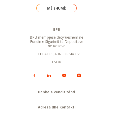
MË SHUMË
BPB
BPB merr pjesë detyrueshëm në
Fondin e Sigurimit të Depozitave
në Kosovë
FLETËPALOSJA INFORMATIVE
FSDK
Banka e vendit tënd
Adresa dhe Kontakti