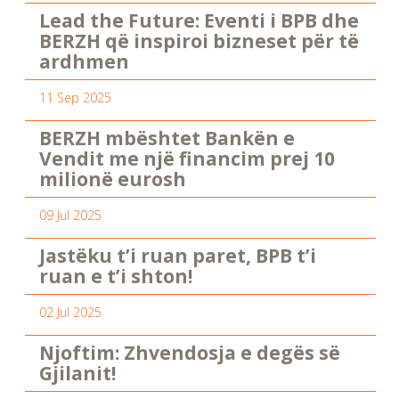
Lead the Future: Eventi i BPB dhe
BERZH që inspiroi bizneset për të
ardhmen
11 Sep 2025
BERZH mbështet Bankën e
Vendit me një financim prej 10
milionë eurosh
09 Jul 2025
Jastëku t’i ruan paret, BPB t’i
ruan e t’i shton!
02 Jul 2025
Njoftim: Zhvendosja e degës së
Gjilanit!