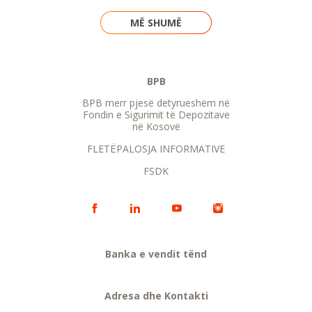
MË SHUMË
BPB
BPB merr pjesë detyrueshëm në
Fondin e Sigurimit të Depozitave
në Kosovë
FLETËPALOSJA INFORMATIVE
FSDK
Banka e vendit tënd
Adresa dhe Kontakti