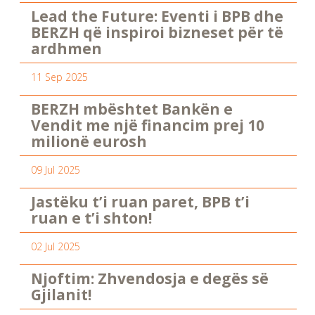
Lead the Future: Eventi i BPB dhe
BERZH që inspiroi bizneset për të
ardhmen
11 Sep 2025
BERZH mbështet Bankën e
Vendit me një financim prej 10
milionë eurosh
09 Jul 2025
Jastëku t’i ruan paret, BPB t’i
ruan e t’i shton!
02 Jul 2025
Njoftim: Zhvendosja e degës së
Gjilanit!