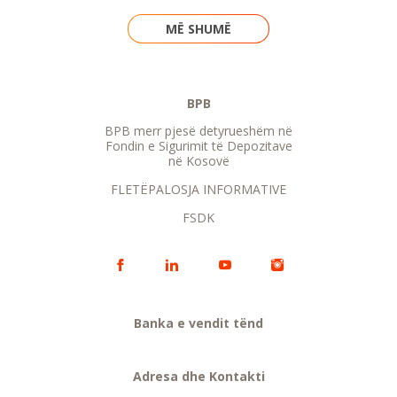
MË SHUMË
BPB
BPB merr pjesë detyrueshëm në
Fondin e Sigurimit të Depozitave
në Kosovë
FLETËPALOSJA INFORMATIVE
FSDK
Banka e vendit tënd
Adresa dhe Kontakti