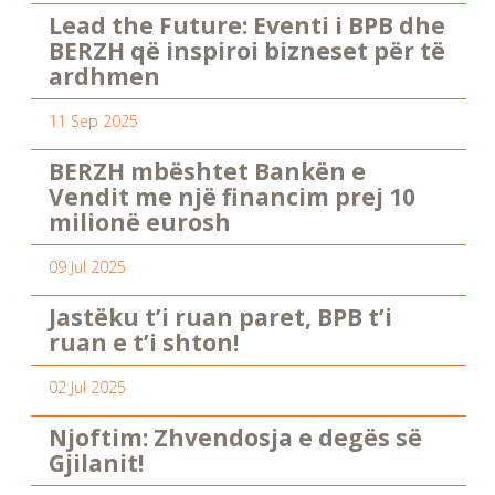
Lead the Future: Eventi i BPB dhe
BERZH që inspiroi bizneset për të
ardhmen
11 Sep 2025
BERZH mbështet Bankën e
Vendit me një financim prej 10
milionë eurosh
09 Jul 2025
Jastëku t’i ruan paret, BPB t’i
ruan e t’i shton!
02 Jul 2025
Njoftim: Zhvendosja e degës së
Gjilanit!