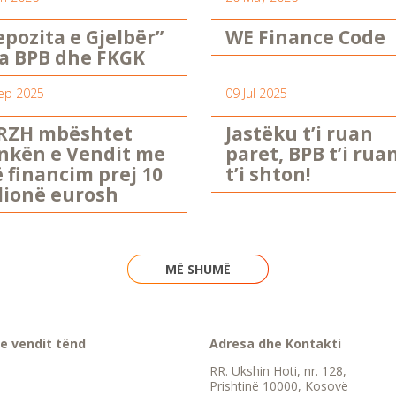
epozita e Gjelbër”
WE Finance Code
a BPB dhe FKGK
ep 2025
09 Jul 2025
RZH mbështet
Jastëku t’i ruan
nkën e Vendit me
paret, BPB t’i rua
ë financim prej 10
t’i shton!
lionë eurosh
MË SHUMË
e vendit tënd
Adresa dhe Kontakti
RR. Ukshin Hoti, nr. 128,
Prishtinë 10000, Kosovë