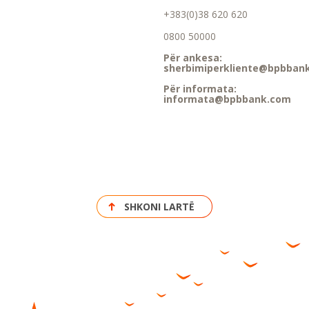
+383(0)38 620 620
0800 50000
Për ankesa:
sherbimiperkliente@bpbban
Për informata:
informata@bpbbank.com
SHKONI LARTË