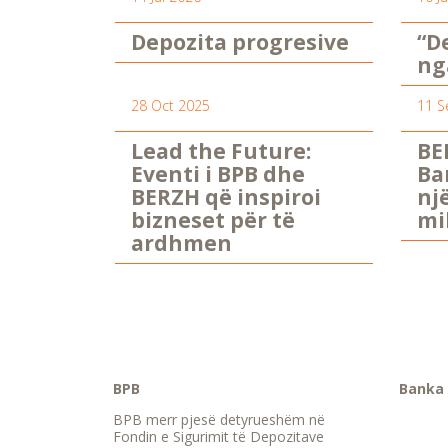
Depozita progresive
“D
ng
28 Oct 2025
11 S
Lead the Future:
BE
Eventi i BPB dhe
Ba
BERZH që inspiroi
nj
bizneset për të
mi
ardhmen
BPB
Banka 
BPB merr pjesë detyrueshëm në
Fondin e Sigurimit të Depozitave