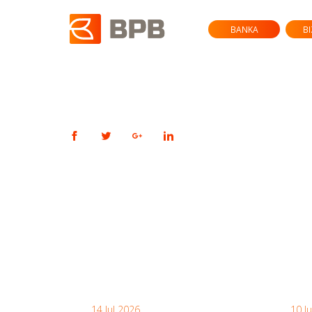
BANKA
B
14 Jul 2026
10 J