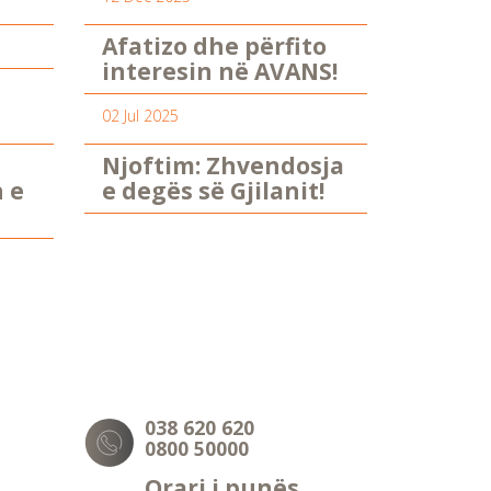
Afatizo dhe përfito
interesin në AVANS!
02 Jul 2025
Njoftim: Zhvendosja
n e
e degës së Gjilanit!
038 620 620
0800 50000
Orari i punës