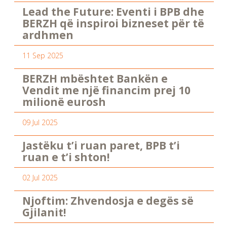
Lead the Future: Eventi i BPB dhe
BERZH që inspiroi bizneset për të
ardhmen
11 Sep 2025
BERZH mbështet Bankën e
Vendit me një financim prej 10
milionë eurosh
09 Jul 2025
Jastëku t’i ruan paret, BPB t’i
ruan e t’i shton!
02 Jul 2025
Njoftim: Zhvendosja e degës së
Gjilanit!