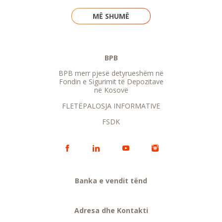
MË SHUMË
BPB
BPB merr pjesë detyrueshëm në
Fondin e Sigurimit të Depozitave
në Kosovë
FLETËPALOSJA INFORMATIVE
FSDK
Banka e vendit tënd
Adresa dhe Kontakti