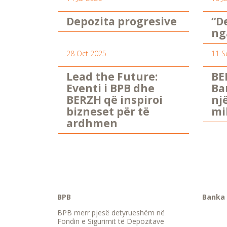
Depozita progresive
“D
ng
28 Oct 2025
11 S
Lead the Future:
BE
Eventi i BPB dhe
Ba
BERZH që inspiroi
nj
bizneset për të
mi
ardhmen
BPB
Banka 
BPB merr pjesë detyrueshëm në
Fondin e Sigurimit të Depozitave