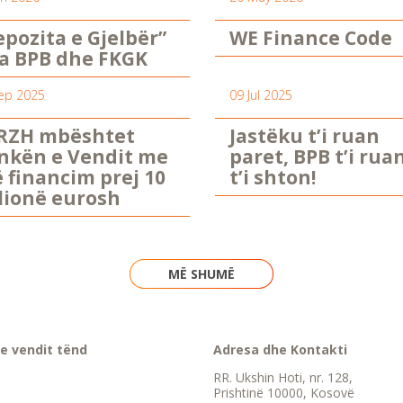
epozita e Gjelbër”
WE Finance Code
a BPB dhe FKGK
ep 2025
09 Jul 2025
RZH mbështet
Jastëku t’i ruan
nkën e Vendit me
paret, BPB t’i rua
ë financim prej 10
t’i shton!
lionë eurosh
MË SHUMË
e vendit tënd
Adresa dhe Kontakti
RR. Ukshin Hoti, nr. 128,
Prishtinë 10000, Kosovë