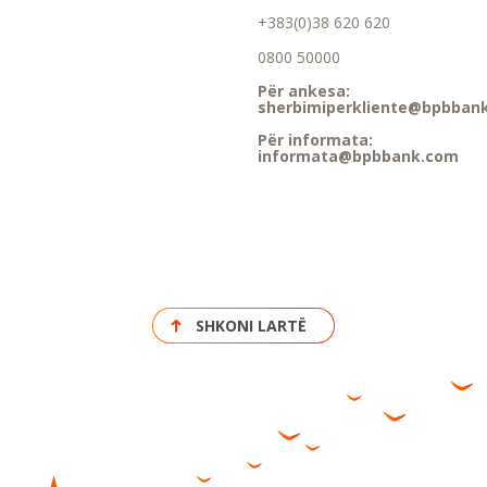
+383(0)38 620 620
0800 50000
Për ankesa:
sherbimiperkliente@bpbban
Për informata:
informata@bpbbank.com
SHKONI LARTË