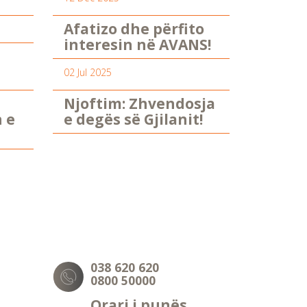
Afatizo dhe përfito
interesin në AVANS!
02 Jul 2025
Njoftim: Zhvendosja
n e
e degës së Gjilanit!
038 620 620
0800 50000
Orari i punës