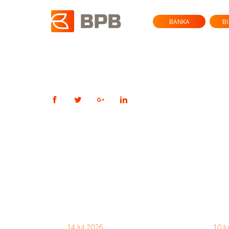
BANKA
B
14 Jul 2026
10 J