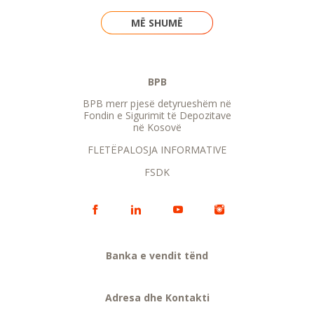
MË SHUMË
BPB
BPB merr pjesë detyrueshëm në
Fondin e Sigurimit të Depozitave
në Kosovë
FLETËPALOSJA INFORMATIVE
FSDK
Banka e vendit tënd
Adresa dhe Kontakti