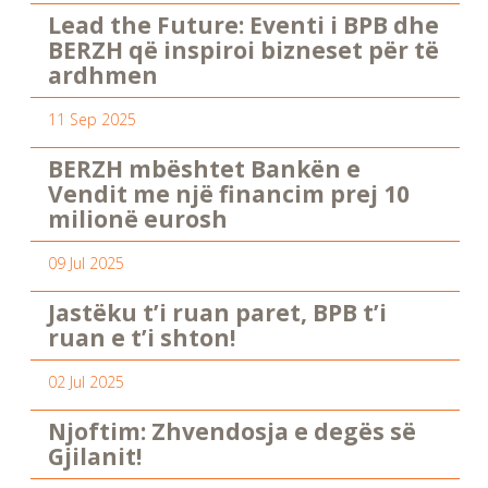
Lead the Future: Eventi i BPB dhe
BERZH që inspiroi bizneset për të
ardhmen
11 Sep 2025
BERZH mbështet Bankën e
Vendit me një financim prej 10
milionë eurosh
09 Jul 2025
Jastëku t’i ruan paret, BPB t’i
ruan e t’i shton!
02 Jul 2025
Njoftim: Zhvendosja e degës së
Gjilanit!