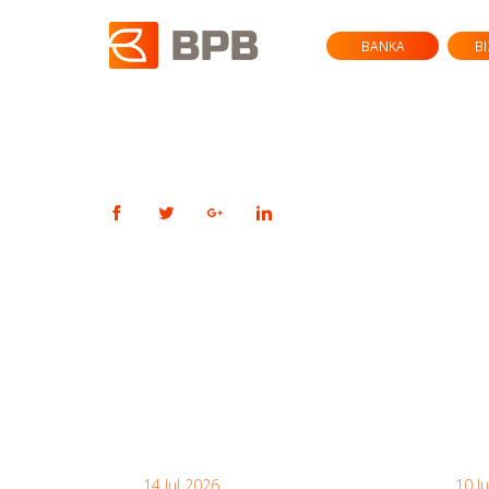
BANKA
B
14 Jul 2026
10 J