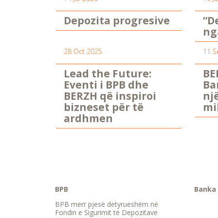
Depozita progresive
“D
ng
28 Oct 2025
11 S
Lead the Future:
BE
Eventi i BPB dhe
Ba
BERZH që inspiroi
nj
bizneset për të
mi
ardhmen
BPB
Banka 
BPB merr pjesë detyrueshëm në
Fondin e Sigurimit të Depozitave