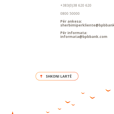
+383(0)38 620 620
0800 50000
Për ankesa:
sherbimiperkliente@bpbban
Për informata:
informata@bpbbank.com
SHKONI LARTË