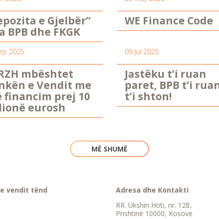
epozita e Gjelbër”
WE Finance Code
a BPB dhe FKGK
ep 2025
09 Jul 2025
RZH mbështet
Jastëku t’i ruan
nkën e Vendit me
paret, BPB t’i rua
ë financim prej 10
t’i shton!
lionë eurosh
MË SHUMË
e vendit tënd
Adresa dhe Kontakti
RR. Ukshin Hoti, nr. 128,
Prishtinë 10000, Kosovë