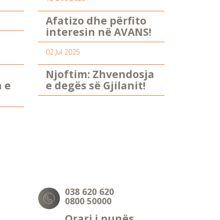
Afatizo dhe përfito
interesin në AVANS!
02 Jul 2025
Njoftim: Zhvendosja
n e
e degës së Gjilanit!
038 620 620
0800 50000
Orari i punës