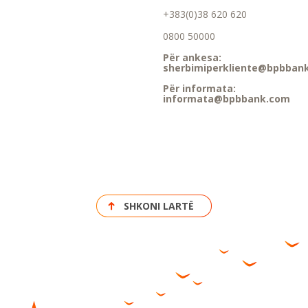
+383(0)38 620 620
0800 50000
Për ankesa:
sherbimiperkliente@bpbban
Për informata:
informata@bpbbank.com
SHKONI LARTË