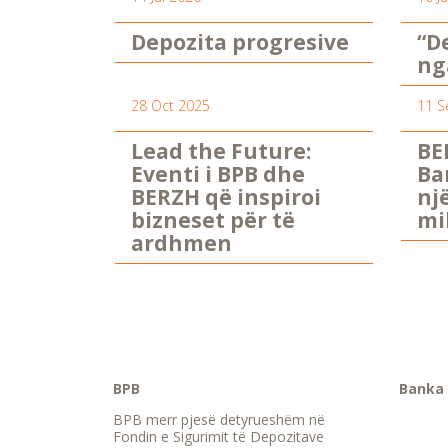
Depozita progresive
“D
ng
28 Oct 2025
11 S
Lead the Future:
BE
Eventi i BPB dhe
Ba
BERZH që inspiroi
nj
bizneset për të
mi
ardhmen
BPB
Banka 
BPB merr pjesë detyrueshëm në
Fondin e Sigurimit të Depozitave