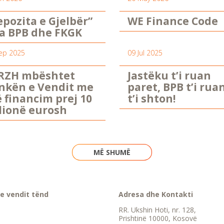
epozita e Gjelbër”
WE Finance Code
a BPB dhe FKGK
ep 2025
09 Jul 2025
RZH mbështet
Jastëku t’i ruan
nkën e Vendit me
paret, BPB t’i rua
ë financim prej 10
t’i shton!
lionë eurosh
MË SHUMË
e vendit tënd
Adresa dhe Kontakti
RR. Ukshin Hoti, nr. 128,
Prishtinë 10000, Kosovë