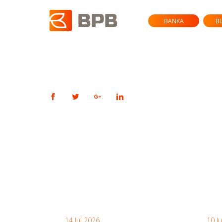
BANKA
B
14 Jul 2026
10 J