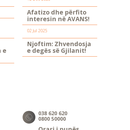
Afatizo dhe përfito
interesin në AVANS!
02 Jul 2025
Njoftim: Zhvendosja
n e
e degës së Gjilanit!
038 620 620
0800 50000
Orari i punës