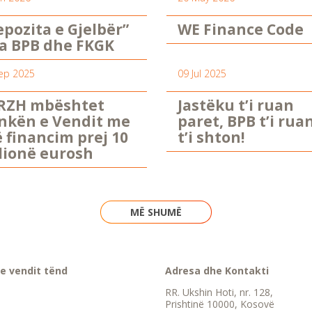
epozita e Gjelbër”
WE Finance Code
a BPB dhe FKGK
ep 2025
09 Jul 2025
RZH mbështet
Jastëku t’i ruan
nkën e Vendit me
paret, BPB t’i rua
ë financim prej 10
t’i shton!
lionë eurosh
MË SHUMË
e vendit tënd
Adresa dhe Kontakti
RR. Ukshin Hoti, nr. 128,
Prishtinë 10000, Kosovë