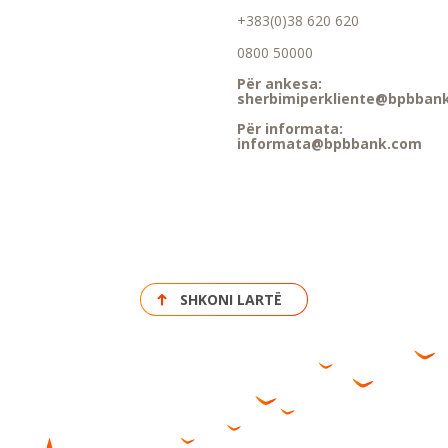
+383(0)38 620 620
0800 50000
Për ankesa:
sherbimiperkliente@bpbban
Për informata:
informata@bpbbank.com
SHKONI LARTË