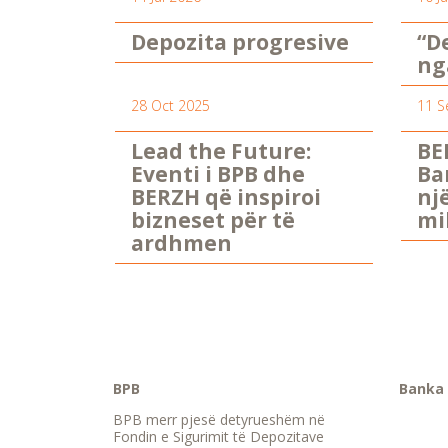
Depozita progresive
“D
ng
28 Oct 2025
11 S
Lead the Future:
BE
Eventi i BPB dhe
Ba
BERZH që inspiroi
nj
bizneset për të
mi
ardhmen
BPB
Banka 
BPB merr pjesë detyrueshëm në
Fondin e Sigurimit të Depozitave