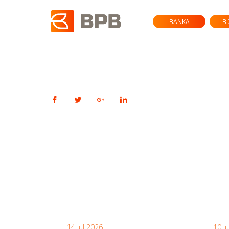
BANKA
B
14 Jul 2026
10 J