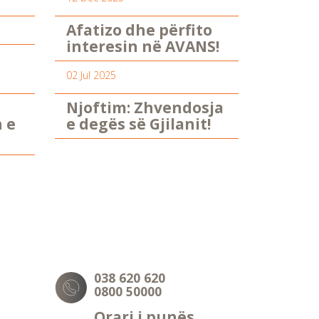
Afatizo dhe përfito
interesin në AVANS!
02 Jul 2025
Njoftim: Zhvendosja
n e
e degës së Gjilanit!
038 620 620
0800 50000
Orari i punës