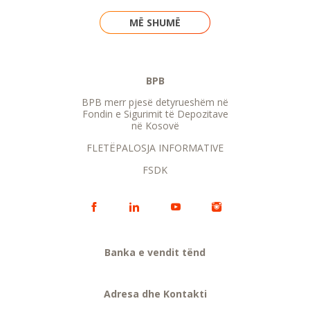
MË SHUMË
BPB
BPB merr pjesë detyrueshëm në
Fondin e Sigurimit të Depozitave
në Kosovë
FLETËPALOSJA INFORMATIVE
FSDK
Banka e vendit tënd
Adresa dhe Kontakti