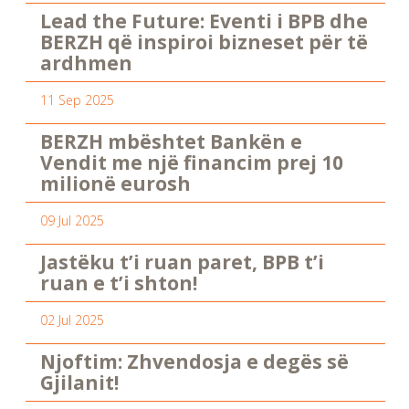
Lead the Future: Eventi i BPB dhe
BERZH që inspiroi bizneset për të
ardhmen
11 Sep 2025
BERZH mbështet Bankën e
Vendit me një financim prej 10
milionë eurosh
09 Jul 2025
Jastëku t’i ruan paret, BPB t’i
ruan e t’i shton!
02 Jul 2025
Njoftim: Zhvendosja e degës së
Gjilanit!