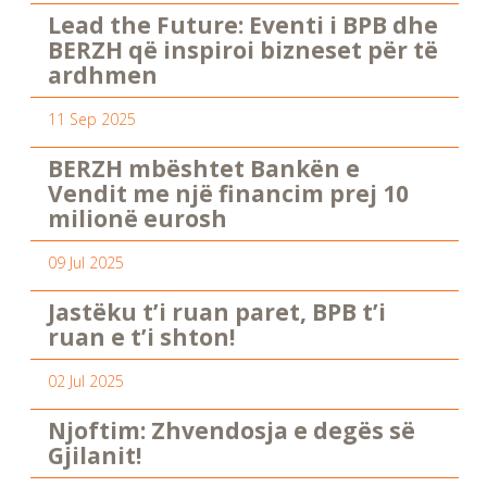
Lead the Future: Eventi i BPB dhe
BERZH që inspiroi bizneset për të
ardhmen
11 Sep 2025
BERZH mbështet Bankën e
Vendit me një financim prej 10
milionë eurosh
09 Jul 2025
Jastëku t’i ruan paret, BPB t’i
ruan e t’i shton!
02 Jul 2025
Njoftim: Zhvendosja e degës së
Gjilanit!