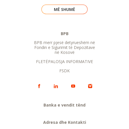
MË SHUMË
BPB
BPB merr pjesë detyrueshëm në
Fondin e Sigurimit të Depozitave
në Kosovë
FLETËPALOSJA INFORMATIVE
FSDK
Banka e vendit tënd
Adresa dhe Kontakti