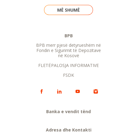
MË SHUMË
BPB
BPB merr pjesë detyrueshëm në
Fondin e Sigurimit të Depozitave
në Kosovë
FLETËPALOSJA INFORMATIVE
FSDK
Banka e vendit tënd
Adresa dhe Kontakti