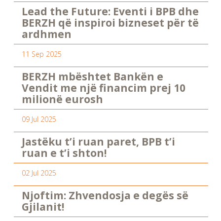
Lead the Future: Eventi i BPB dhe
BERZH që inspiroi bizneset për të
ardhmen
11 Sep 2025
BERZH mbështet Bankën e
Vendit me një financim prej 10
milionë eurosh
09 Jul 2025
Jastëku t’i ruan paret, BPB t’i
ruan e t’i shton!
02 Jul 2025
Njoftim: Zhvendosja e degës së
Gjilanit!