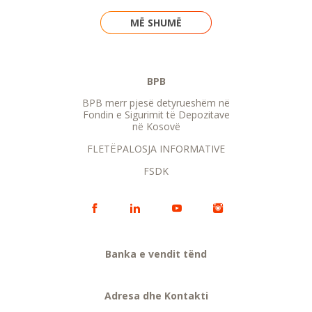
MË SHUMË
BPB
BPB merr pjesë detyrueshëm në
Fondin e Sigurimit të Depozitave
në Kosovë
FLETËPALOSJA INFORMATIVE
FSDK
Banka e vendit tënd
Adresa dhe Kontakti