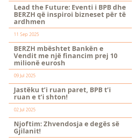
Lead the Future: Eventi i BPB dhe
BERZH që inspiroi bizneset për të
ardhmen
11 Sep 2025
BERZH mbështet Bankën e
Vendit me një financim prej 10
milionë eurosh
09 Jul 2025
Jastëku t’i ruan paret, BPB t’i
ruan e t’i shton!
02 Jul 2025
Njoftim: Zhvendosja e degës së
Gjilanit!