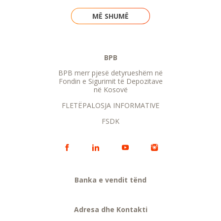
MË SHUMË
BPB
BPB merr pjesë detyrueshëm në
Fondin e Sigurimit të Depozitave
në Kosovë
FLETËPALOSJA INFORMATIVE
FSDK
Banka e vendit tënd
Adresa dhe Kontakti