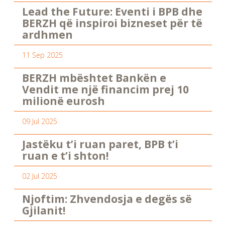
Lead the Future: Eventi i BPB dhe
BERZH që inspiroi bizneset për të
ardhmen
11 Sep 2025
BERZH mbështet Bankën e
Vendit me një financim prej 10
milionë eurosh
09 Jul 2025
Jastëku t’i ruan paret, BPB t’i
ruan e t’i shton!
02 Jul 2025
Njoftim: Zhvendosja e degës së
Gjilanit!