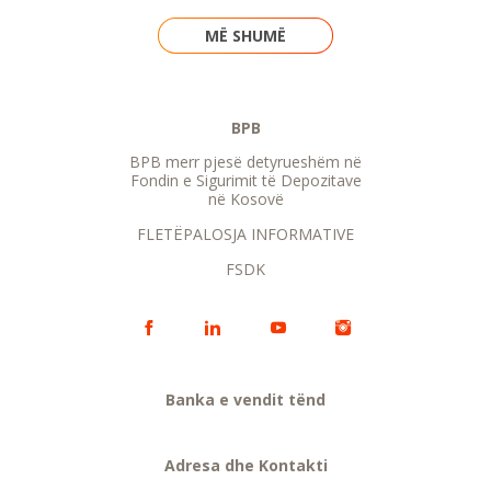
MË SHUMË
BPB
BPB merr pjesë detyrueshëm në
Fondin e Sigurimit të Depozitave
në Kosovë
FLETËPALOSJA INFORMATIVE
FSDK
Banka e vendit tënd
Adresa dhe Kontakti