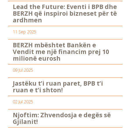
Lead the Future: Eventi i BPB dhe
BERZH që inspiroi bizneset për të
ardhmen
11 Sep 2025
BERZH mbështet Bankën e
Vendit me një financim prej 10
milionë eurosh
09 Jul 2025
Jastëku t’i ruan paret, BPB t’i
ruan e t’i shton!
02 Jul 2025
Njoftim: Zhvendosja e degës së
Gjilanit!