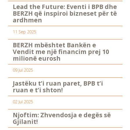
Lead the Future: Eventi i BPB dhe
BERZH që inspiroi bizneset për të
ardhmen
11 Sep 2025
BERZH mbështet Bankën e
Vendit me një financim prej 10
milionë eurosh
09 Jul 2025
Jastëku t’i ruan paret, BPB t’i
ruan e t’i shton!
02 Jul 2025
Njoftim: Zhvendosja e degës së
Gjilanit!