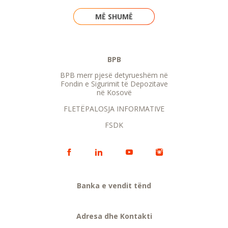
MË SHUMË
BPB
BPB merr pjesë detyrueshëm në
Fondin e Sigurimit të Depozitave
në Kosovë
FLETËPALOSJA INFORMATIVE
FSDK
Banka e vendit tënd
Adresa dhe Kontakti