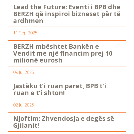
Lead the Future: Eventi i BPB dhe
BERZH që inspiroi bizneset për të
ardhmen
11 Sep 2025
BERZH mbështet Bankën e
Vendit me një financim prej 10
milionë eurosh
09 Jul 2025
Jastëku t’i ruan paret, BPB t’i
ruan e t’i shton!
02 Jul 2025
Njoftim: Zhvendosja e degës së
Gjilanit!