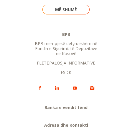
MË SHUMË
BPB
BPB merr pjesë detyrueshëm në
Fondin e Sigurimit të Depozitave
në Kosovë
FLETËPALOSJA INFORMATIVE
FSDK
Banka e vendit tënd
Adresa dhe Kontakti