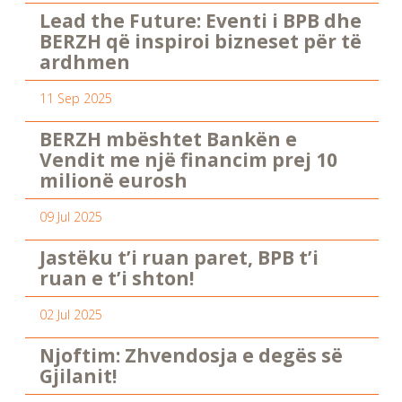
Lead the Future: Eventi i BPB dhe
BERZH që inspiroi bizneset për të
ardhmen
11 Sep 2025
BERZH mbështet Bankën e
Vendit me një financim prej 10
milionë eurosh
09 Jul 2025
Jastëku t’i ruan paret, BPB t’i
ruan e t’i shton!
02 Jul 2025
Njoftim: Zhvendosja e degës së
Gjilanit!