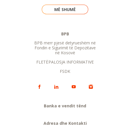
MË SHUMË
BPB
BPB merr pjesë detyrueshëm në
Fondin e Sigurimit të Depozitave
në Kosovë
FLETËPALOSJA INFORMATIVE
FSDK
Banka e vendit tënd
Adresa dhe Kontakti