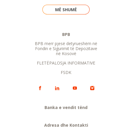
MË SHUMË
BPB
BPB merr pjesë detyrueshëm në
Fondin e Sigurimit të Depozitave
në Kosovë
FLETËPALOSJA INFORMATIVE
FSDK
Banka e vendit tënd
Adresa dhe Kontakti