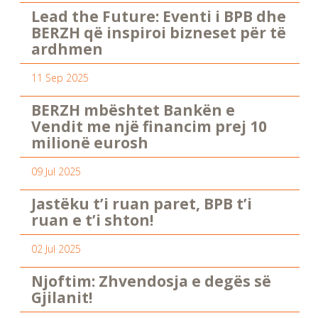
Lead the Future: Eventi i BPB dhe
BERZH që inspiroi bizneset për të
ardhmen
11 Sep 2025
BERZH mbështet Bankën e
Vendit me një financim prej 10
milionë eurosh
09 Jul 2025
Jastëku t’i ruan paret, BPB t’i
ruan e t’i shton!
02 Jul 2025
Njoftim: Zhvendosja e degës së
Gjilanit!