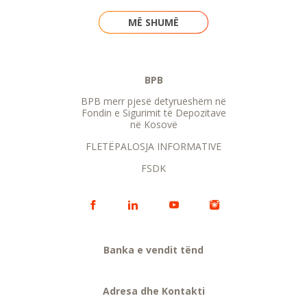
MË SHUMË
BPB
BPB merr pjesë detyrueshëm në
Fondin e Sigurimit të Depozitave
në Kosovë
FLETËPALOSJA INFORMATIVE
FSDK
Banka e vendit tënd
Adresa dhe Kontakti