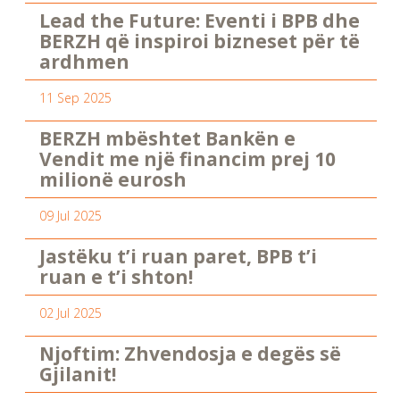
Lead the Future: Eventi i BPB dhe
BERZH që inspiroi bizneset për të
ardhmen
11 Sep 2025
BERZH mbështet Bankën e
Vendit me një financim prej 10
milionë eurosh
09 Jul 2025
Jastëku t’i ruan paret, BPB t’i
ruan e t’i shton!
02 Jul 2025
Njoftim: Zhvendosja e degës së
Gjilanit!