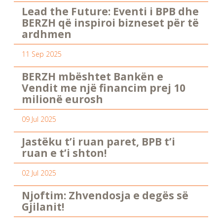
Lead the Future: Eventi i BPB dhe
BERZH që inspiroi bizneset për të
ardhmen
11 Sep 2025
BERZH mbështet Bankën e
Vendit me një financim prej 10
milionë eurosh
09 Jul 2025
Jastëku t’i ruan paret, BPB t’i
ruan e t’i shton!
02 Jul 2025
Njoftim: Zhvendosja e degës së
Gjilanit!