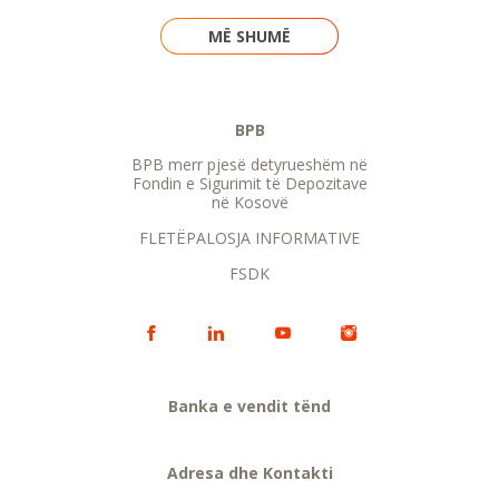
MË SHUMË
BPB
BPB merr pjesë detyrueshëm në
Fondin e Sigurimit të Depozitave
në Kosovë
FLETËPALOSJA INFORMATIVE
FSDK
Banka e vendit tënd
Adresa dhe Kontakti