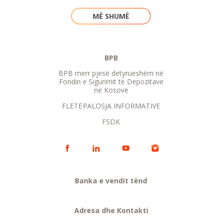
MË SHUMË
BPB
BPB merr pjesë detyrueshëm në
Fondin e Sigurimit të Depozitave
në Kosovë
FLETËPALOSJA INFORMATIVE
FSDK
Banka e vendit tënd
Adresa dhe Kontakti