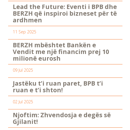
Lead the Future: Eventi i BPB dhe
BERZH që inspiroi bizneset për të
ardhmen
11 Sep 2025
BERZH mbështet Bankën e
Vendit me një financim prej 10
milionë eurosh
09 Jul 2025
Jastëku t’i ruan paret, BPB t’i
ruan e t’i shton!
02 Jul 2025
Njoftim: Zhvendosja e degës së
Gjilanit!