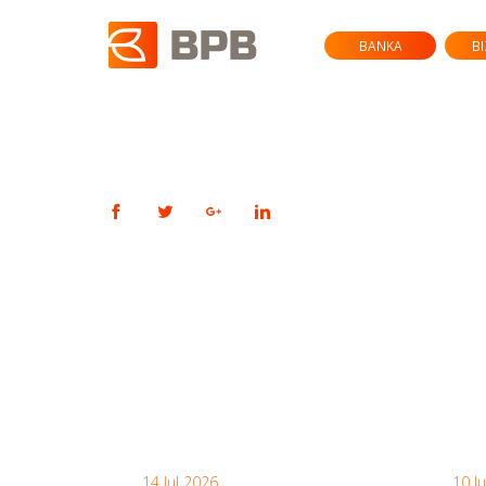
BANKA
B
14 Jul 2026
10 J