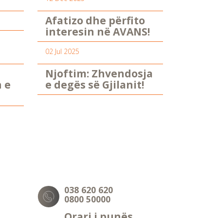
Afatizo dhe përfito
interesin në AVANS!
02 Jul 2025
Njoftim: Zhvendosja
n e
e degës së Gjilanit!
038 620 620
0800 50000
Orari i punës