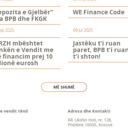
epozita e Gjelbër”
WE Finance Code
a BPB dhe FKGK
ep 2025
09 Jul 2025
RZH mbështet
Jastëku t’i ruan
nkën e Vendit me
paret, BPB t’i rua
ë financim prej 10
t’i shton!
lionë eurosh
MË SHUMË
e vendit tënd
Adresa dhe Kontakti
RR. Ukshin Hoti, nr. 128,
Prishtinë 10000, Kosovë