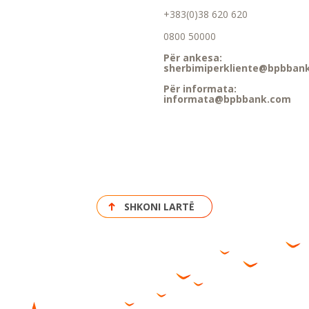
+383(0)38 620 620
0800 50000
Për ankesa:
sherbimiperkliente@bpbban
Për informata:
informata@bpbbank.com
SHKONI LARTË