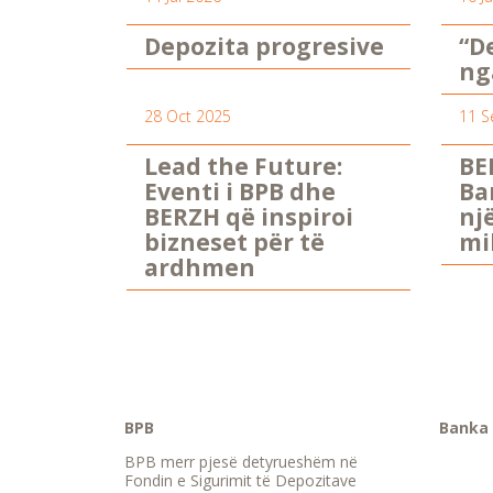
Depozita progresive
“D
ng
28 Oct 2025
11 S
Lead the Future:
BE
Eventi i BPB dhe
Ba
BERZH që inspiroi
nj
bizneset për të
mi
ardhmen
BPB
Banka 
BPB merr pjesë detyrueshëm në
Fondin e Sigurimit të Depozitave