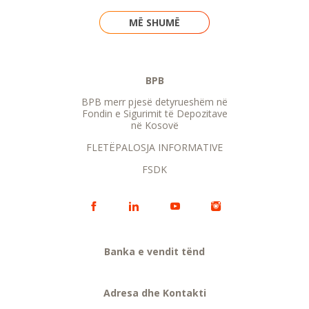
MË SHUMË
BPB
BPB merr pjesë detyrueshëm në
Fondin e Sigurimit të Depozitave
në Kosovë
FLETËPALOSJA INFORMATIVE
FSDK
Banka e vendit tënd
Adresa dhe Kontakti