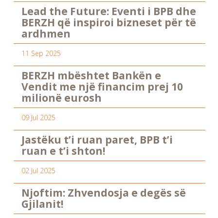
Lead the Future: Eventi i BPB dhe
BERZH që inspiroi bizneset për të
ardhmen
11 Sep 2025
BERZH mbështet Bankën e
Vendit me një financim prej 10
milionë eurosh
09 Jul 2025
Jastëku t’i ruan paret, BPB t’i
ruan e t’i shton!
02 Jul 2025
Njoftim: Zhvendosja e degës së
Gjilanit!