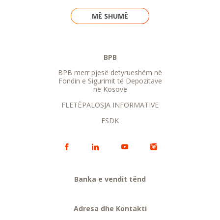
MË SHUMË
BPB
BPB merr pjesë detyrueshëm në
Fondin e Sigurimit të Depozitave
në Kosovë
FLETËPALOSJA INFORMATIVE
FSDK
Banka e vendit tënd
Adresa dhe Kontakti