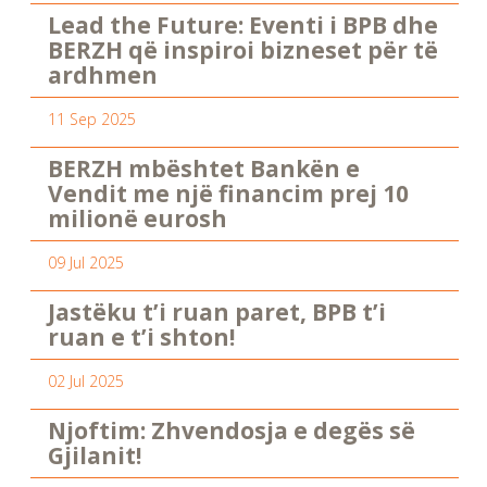
Lead the Future: Eventi i BPB dhe
BERZH që inspiroi bizneset për të
ardhmen
11 Sep 2025
BERZH mbështet Bankën e
Vendit me një financim prej 10
milionë eurosh
09 Jul 2025
Jastëku t’i ruan paret, BPB t’i
ruan e t’i shton!
02 Jul 2025
Njoftim: Zhvendosja e degës së
Gjilanit!