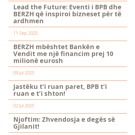
Lead the Future: Eventi i BPB dhe
BERZH që inspiroi bizneset për të
ardhmen
11 Sep 2025
BERZH mbështet Bankën e
Vendit me një financim prej 10
milionë eurosh
09 Jul 2025
Jastëku t’i ruan paret, BPB t’i
ruan e t’i shton!
02 Jul 2025
Njoftim: Zhvendosja e degës së
Gjilanit!