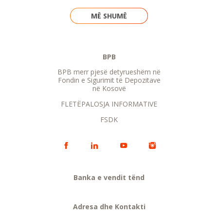
MË SHUMË
BPB
BPB merr pjesë detyrueshëm në
Fondin e Sigurimit të Depozitave
në Kosovë
FLETËPALOSJA INFORMATIVE
FSDK
Banka e vendit tënd
Adresa dhe Kontakti