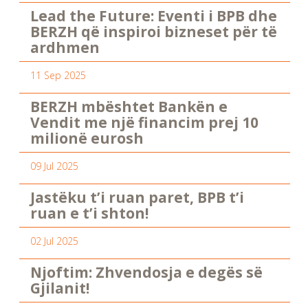
Lead the Future: Eventi i BPB dhe
BERZH që inspiroi bizneset për të
ardhmen
11 Sep 2025
BERZH mbështet Bankën e
Vendit me një financim prej 10
milionë eurosh
09 Jul 2025
Jastëku t’i ruan paret, BPB t’i
ruan e t’i shton!
02 Jul 2025
Njoftim: Zhvendosja e degës së
Gjilanit!