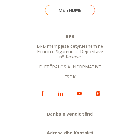
MË SHUMË
BPB
BPB merr pjesë detyrueshëm në
Fondin e Sigurimit të Depozitave
në Kosovë
FLETËPALOSJA INFORMATIVE
FSDK
Banka e vendit tënd
Adresa dhe Kontakti