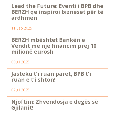
Lead the Future: Eventi i BPB dhe
BERZH që inspiroi bizneset për të
ardhmen
11 Sep 2025
BERZH mbështet Bankën e
Vendit me një financim prej 10
milionë eurosh
09 Jul 2025
Jastëku t’i ruan paret, BPB t’i
ruan e t’i shton!
02 Jul 2025
Njoftim: Zhvendosja e degës së
Gjilanit!