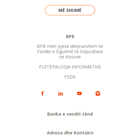
MË SHUMË
BPB
BPB merr pjesë detyrueshëm në
Fondin e Sigurimit të Depozitave
në Kosovë
FLETËPALOSJA INFORMATIVE
FSDK
Banka e vendit tënd
Adresa dhe Kontakti