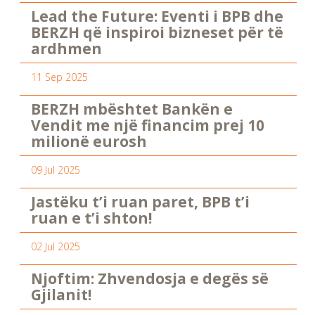
Lead the Future: Eventi i BPB dhe
BERZH që inspiroi bizneset për të
ardhmen
11 Sep 2025
BERZH mbështet Bankën e
Vendit me një financim prej 10
milionë eurosh
09 Jul 2025
Jastëku t’i ruan paret, BPB t’i
ruan e t’i shton!
02 Jul 2025
Njoftim: Zhvendosja e degës së
Gjilanit!