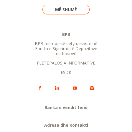
MË SHUMË
BPB
BPB merr pjesë detyrueshëm në
Fondin e Sigurimit të Depozitave
në Kosovë
FLETËPALOSJA INFORMATIVE
FSDK
Banka e vendit tënd
Adresa dhe Kontakti