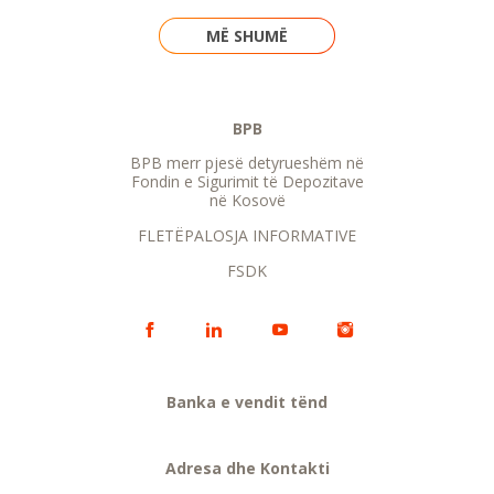
MË SHUMË
BPB
BPB merr pjesë detyrueshëm në
Fondin e Sigurimit të Depozitave
në Kosovë
FLETËPALOSJA INFORMATIVE
FSDK
Banka e vendit tënd
Adresa dhe Kontakti