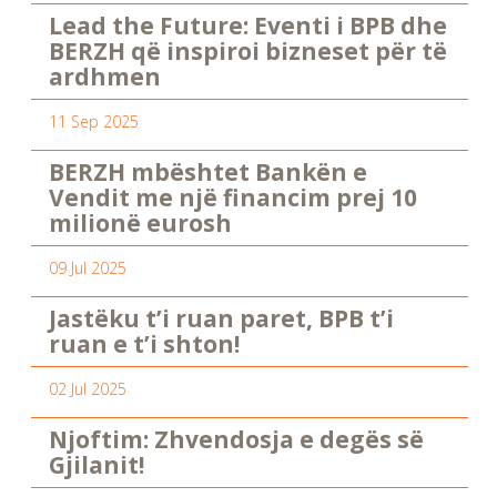
Lead the Future: Eventi i BPB dhe
BERZH që inspiroi bizneset për të
ardhmen
11 Sep 2025
BERZH mbështet Bankën e
Vendit me një financim prej 10
milionë eurosh
09 Jul 2025
Jastëku t’i ruan paret, BPB t’i
ruan e t’i shton!
02 Jul 2025
Njoftim: Zhvendosja e degës së
Gjilanit!