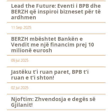
Lead the Future: Eventi i BPB dhe
BERZH që inspiroi bizneset për të
ardhmen
11 Sep 2025
BERZH mbështet Bankën e
Vendit me një financim prej 10
milionë eurosh
09 Jul 2025
Jastëku t’i ruan paret, BPB t’i
ruan e t’i shton!
02 Jul 2025
Njoftim: Zhvendosja e degës së
Gjilanit!