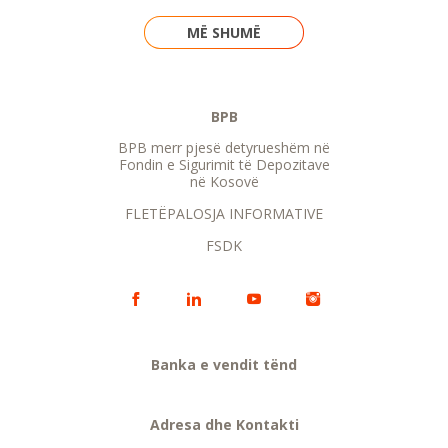
MË SHUMË
BPB
BPB merr pjesë detyrueshëm në
Fondin e Sigurimit të Depozitave
në Kosovë
FLETËPALOSJA INFORMATIVE
FSDK
Banka e vendit tënd
Adresa dhe Kontakti