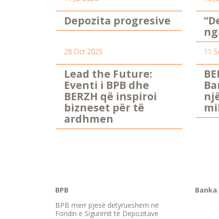
Depozita progresive
“D
ng
28 Oct 2025
11 S
Lead the Future:
BE
Eventi i BPB dhe
Ba
BERZH që inspiroi
nj
bizneset për të
mi
ardhmen
BPB
Banka 
BPB merr pjesë detyrueshëm në
Fondin e Sigurimit të Depozitave