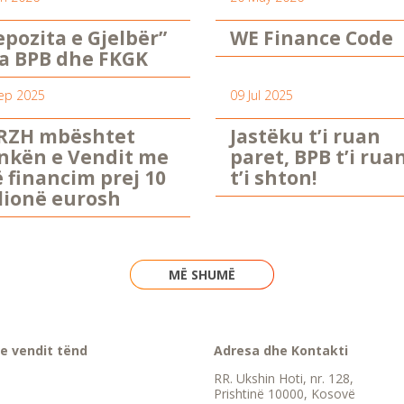
epozita e Gjelbër”
WE Finance Code
a BPB dhe FKGK
ep 2025
09 Jul 2025
RZH mbështet
Jastëku t’i ruan
nkën e Vendit me
paret, BPB t’i rua
ë financim prej 10
t’i shton!
lionë eurosh
MË SHUMË
e vendit tënd
Adresa dhe Kontakti
RR. Ukshin Hoti, nr. 128,
Prishtinë 10000, Kosovë