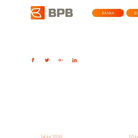
BANKA
B
14 Jul 2026
10 J