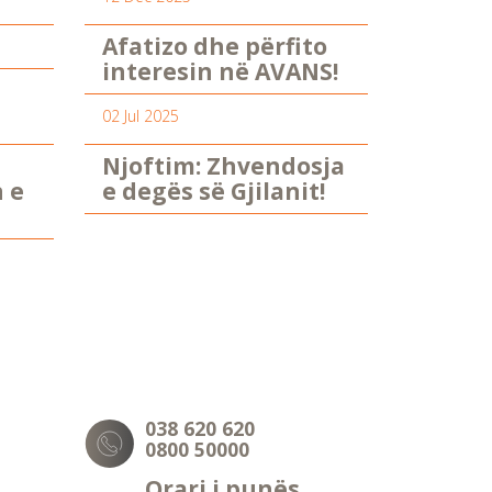
Afatizo dhe përfito
interesin në AVANS!
02 Jul 2025
Njoftim: Zhvendosja
n e
e degës së Gjilanit!
038 620 620
0800 50000
Orari i punës