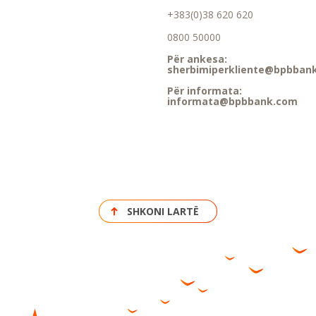
+383(0)38 620 620
0800 50000
Për ankesa:
sherbimiperkliente@bpbban
Për informata:
informata@bpbbank.com
SHKONI LARTË