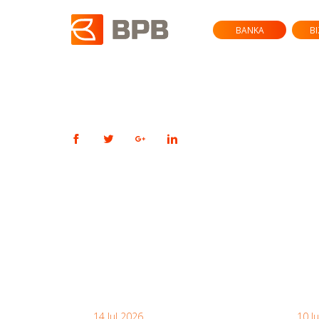
BANKA
B
14 Jul 2026
10 J