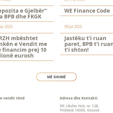
epozita e Gjelbër”
WE Finance Code
a BPB dhe FKGK
ep 2025
09 Jul 2025
RZH mbështet
Jastëku t’i ruan
nkën e Vendit me
paret, BPB t’i rua
ë financim prej 10
t’i shton!
lionë eurosh
MË SHUMË
e vendit tënd
Adresa dhe Kontakti
RR. Ukshin Hoti, nr. 128,
Prishtinë 10000, Kosovë