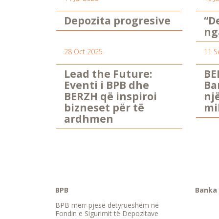
Depozita progresive
“D
ng
28 Oct 2025
11 S
Lead the Future:
BE
Eventi i BPB dhe
Ba
BERZH që inspiroi
nj
bizneset për të
mi
ardhmen
BPB
Banka 
BPB merr pjesë detyrueshëm në
Fondin e Sigurimit të Depozitave