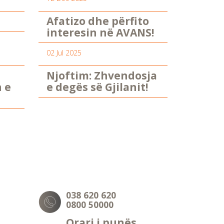
Afatizo dhe përfito
interesin në AVANS!
02 Jul 2025
Njoftim: Zhvendosja
n e
e degës së Gjilanit!
038 620 620
0800 50000
Orari i punës