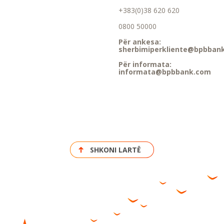
+383(0)38 620 620
0800 50000
Për ankesa:
sherbimiperkliente@bpbban
Për informata:
informata@bpbbank.com
SHKONI LARTË