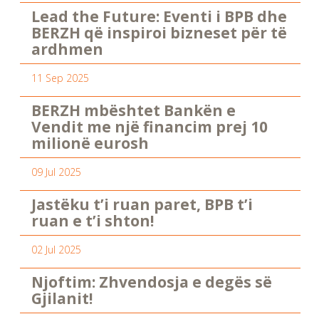
Lead the Future: Eventi i BPB dhe
BERZH që inspiroi bizneset për të
ardhmen
11 Sep 2025
BERZH mbështet Bankën e
Vendit me një financim prej 10
milionë eurosh
09 Jul 2025
Jastëku t’i ruan paret, BPB t’i
ruan e t’i shton!
02 Jul 2025
Njoftim: Zhvendosja e degës së
Gjilanit!