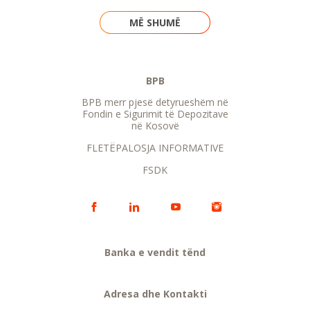
MË SHUMË
BPB
BPB merr pjesë detyrueshëm në
Fondin e Sigurimit të Depozitave
në Kosovë
FLETËPALOSJA INFORMATIVE
FSDK
Banka e vendit tënd
Adresa dhe Kontakti