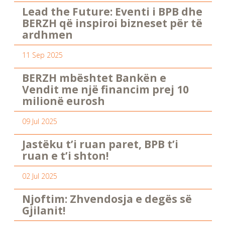
Lead the Future: Eventi i BPB dhe
BERZH që inspiroi bizneset për të
ardhmen
11 Sep 2025
BERZH mbështet Bankën e
Vendit me një financim prej 10
milionë eurosh
09 Jul 2025
Jastëku t’i ruan paret, BPB t’i
ruan e t’i shton!
02 Jul 2025
Njoftim: Zhvendosja e degës së
Gjilanit!