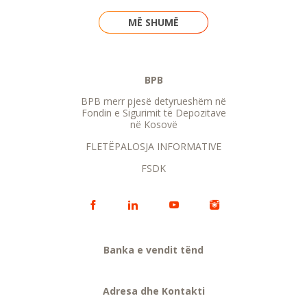
MË SHUMË
BPB
BPB merr pjesë detyrueshëm në
Fondin e Sigurimit të Depozitave
në Kosovë
FLETËPALOSJA INFORMATIVE
FSDK
Banka e vendit tënd
Adresa dhe Kontakti