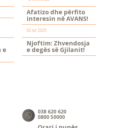
Afatizo dhe përfito
interesin në AVANS!
02 Jul 2025
Njoftim: Zhvendosja
n e
e degës së Gjilanit!
038 620 620
0800 50000
Orari i punës