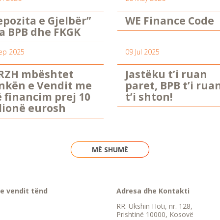
epozita e Gjelbër”
WE Finance Code
a BPB dhe FKGK
ep 2025
09 Jul 2025
RZH mbështet
Jastëku t’i ruan
nkën e Vendit me
paret, BPB t’i rua
ë financim prej 10
t’i shton!
lionë eurosh
MË SHUMË
e vendit tënd
Adresa dhe Kontakti
RR. Ukshin Hoti, nr. 128,
Prishtinë 10000, Kosovë