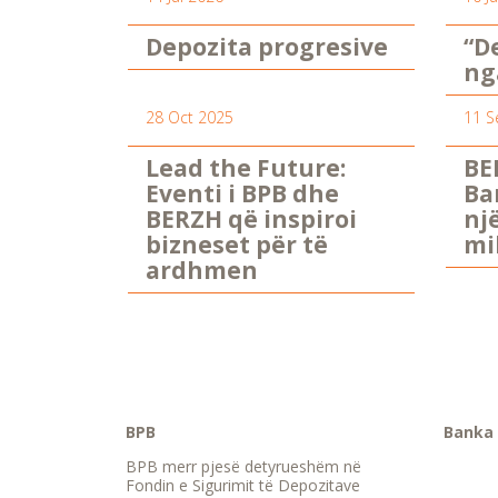
Depozita progresive
“D
ng
28 Oct 2025
11 S
Lead the Future:
BE
Eventi i BPB dhe
Ba
BERZH që inspiroi
nj
bizneset për të
mi
ardhmen
BPB
Banka 
BPB merr pjesë detyrueshëm në
Fondin e Sigurimit të Depozitave