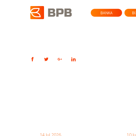
BANKA
B
14 Jul 2026
10 J