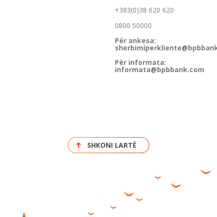
+383(0)38 620 620
0800 50000
Për ankesa:
sherbimiperkliente@bpbban
Për informata:
informata@bpbbank.com
SHKONI LARTË