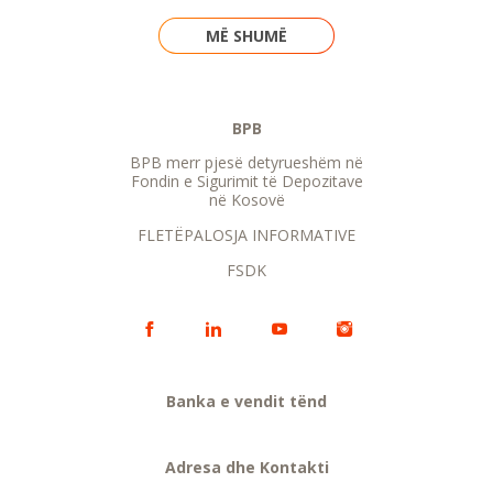
MË SHUMË
BPB
BPB merr pjesë detyrueshëm në
Fondin e Sigurimit të Depozitave
në Kosovë
FLETËPALOSJA INFORMATIVE
FSDK
Banka e vendit tënd
Adresa dhe Kontakti