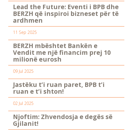
Lead the Future: Eventi i BPB dhe
BERZH që inspiroi bizneset për të
ardhmen
11 Sep 2025
BERZH mbështet Bankën e
Vendit me një financim prej 10
milionë eurosh
09 Jul 2025
Jastëku t’i ruan paret, BPB t’i
ruan e t’i shton!
02 Jul 2025
Njoftim: Zhvendosja e degës së
Gjilanit!