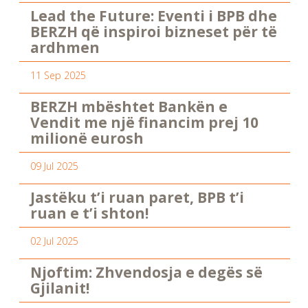
Lead the Future: Eventi i BPB dhe
BERZH që inspiroi bizneset për të
ardhmen
11 Sep 2025
BERZH mbështet Bankën e
Vendit me një financim prej 10
milionë eurosh
09 Jul 2025
Jastëku t’i ruan paret, BPB t’i
ruan e t’i shton!
02 Jul 2025
Njoftim: Zhvendosja e degës së
Gjilanit!