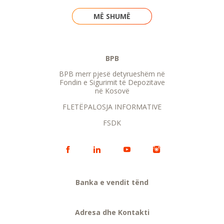
MË SHUMË
BPB
BPB merr pjesë detyrueshëm në
Fondin e Sigurimit të Depozitave
në Kosovë
FLETËPALOSJA INFORMATIVE
FSDK
Banka e vendit tënd
Adresa dhe Kontakti