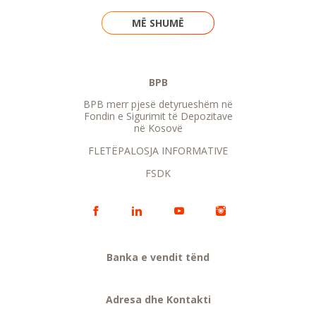
MË SHUMË
BPB
BPB merr pjesë detyrueshëm në
Fondin e Sigurimit të Depozitave
në Kosovë
FLETËPALOSJA INFORMATIVE
FSDK
Banka e vendit tënd
Adresa dhe Kontakti