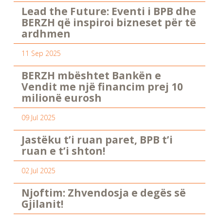
Lead the Future: Eventi i BPB dhe
BERZH që inspiroi bizneset për të
ardhmen
11 Sep 2025
BERZH mbështet Bankën e
Vendit me një financim prej 10
milionë eurosh
09 Jul 2025
Jastëku t’i ruan paret, BPB t’i
ruan e t’i shton!
02 Jul 2025
Njoftim: Zhvendosja e degës së
Gjilanit!